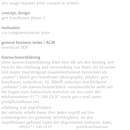
any usage requires prior consent in written.
concept, design
gert krautbauer, phase 2
realisation
css computersysteme wien
general business terms / AGB
download PDF
datenschutzerklärung
diese datenschutzerklärung klärt über die art, den umfang und
zwecke der erhebung und verwendung von daten der besucher
und nutzer (nachfolgend zusammenfassend bezeichnet als
„nutzer“) durch gert krautbauer photography, inhaber: gert
krautbauer, seehoferstr. 16, 80686 münchen (nachfolgend
„anbieter“) als datenschutzrechtlich verantwortliche stelle auf.
bei fragen zum datenschutz erreichen sie uns unter der
telefonnummer 0171-140 24 97 sowie per e-mail unter
post@krautbauer.net.
erhebung von zugriffsdaten
der anbieter erhebt daten über jeden zugriff auf das
onlineangebot (so genannte serverlogfiles). zu den
zugriffsdaten gehören name der abgerufenen webseite, datei,
datum und uhrzeit des abrufs, übertragene datenmenge,
+49(0)171. 140 24 97
gert@krautbauer.net